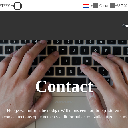
ETERY
Contact
+33 7 69
On
Contact
Heb je wat informatie nodig? Wilt u ons een kort briefje sturen?
m contact met ons op te nemen via dit formulier, wij zullen u zo snel m