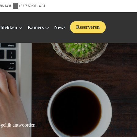
 96 14 81
+33 7 69 96 14 81
Reserveren
tdekken
Kamers
News
ogelijk antwoorden.